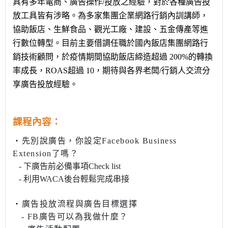
具有多年電商、廣告操作/投放之經驗，
對於各種廣告投
放工具皆有涉略。
為多家集團企業網路行銷內訓講師，
協助飯店、生鮮食品、觀光工廠、建設、五金傳產等
進
行數位轉型。目前主要借調任職於國內飯店集團網路行
銷技術顧問，於疫情期間協助飯店締造超過 200%的轉換
率成長，ROAS超過 10，期待與各界老闆/行銷人交流分
享廣告投放經驗。
課程內容：
・先別說廣告，你設定Facebook Business
Extension了嗎？
- 下廣告前必備事項Check list
- 利用WACA後台輕鬆完成串接
・
廣告投放流程與廣告目標選擇
- FB廣告可以為我做什麼？