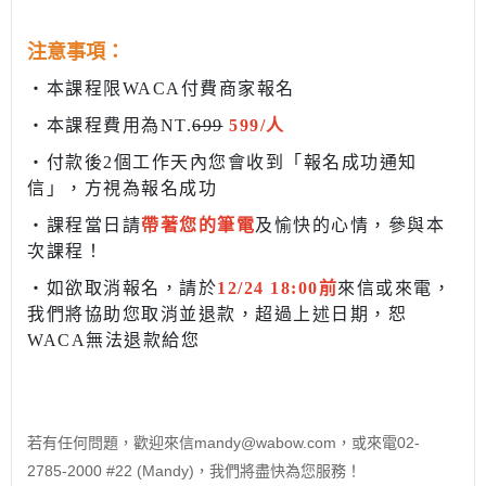
注意事項：
・本課程限WACA付費商家報名
・本課程費用為NT.
699
599/人
・付款後2個工作天內您會收到「報名成功通知
信」，方視為報名成功
・課程當日請
帶著您的筆電
及愉快的心情，參與本
次課程！
・如欲取消報名，請於
12/24 18:00前
來信或來電，
我們將協助您取消並退款，超過上述日期，恕
WACA無法退款給您
若有任何問題，歡迎來信mandy@wabow.com，
或來電02-
2785-2000 #22 (Mandy)，我們將盡快為您服務！