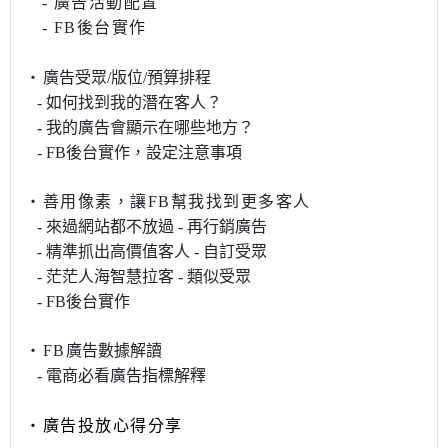
-
廣告活動配置
- FB後台實作
・
廣告受眾/版位/預算排程
- 如何找到我的潛在客人？
- 我的廣告會顯示在哪些地方？
- FB後台實作，設定注意事項
・善用像素，讓FB幫我找到更多客人
- 來過網站都不放過 - 再行銷廣告
- 精準抓出高價值客人 - 自訂受眾
- 茫茫人海智慧拉客 - 類似受眾
- FB後台實作
・FB
廣告數據解讀
-
電商必看廣告指標解釋
・廣告投放心得分享