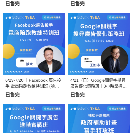
作啟發班
已售完
已售完
6/29-7/20 ｜Facebook 廣告投
4/21（日）Google關鍵字搜尋
手 電商陪跑教練特訓班 (狼大
廣告優化策略班｜3小時掌握提
老師親授) 【實體/線上直播】
升Google Ads成效關鍵！ TeS
已售完
已售完
A