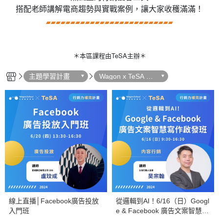
搭配老師講解電商趨勢與實戰案例，讓大家收穫滿滿！
▰▰▰▰▰▰▰▰▰▰▰▰▰
▰▰▰▰▰▰▰▰▰▰▰▰▰
＊本區課程由TeSA主辦＊
主題學習計畫
Wagon x TeSA 行
銷力補完計畫
線上直播│Facebook廣告投放
從邏輯到AI！6/16（日）Googl
入門班
e & Facebook 廣告文案智慧寫