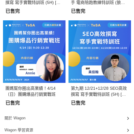
撰寫 寫手實戰特訓班 (5H) [假
手 電商陪跑教練特訓班 (狼大
日班]
老師親授) 〈實體/線上直播均
已售完
已售完
可選擇〉
團媽幫你圈出高業績！4/14
第九期 12/21+12/28 SEO高效
（日）團購爆品行銷實戰班
撰寫 寫手實戰特訓班 (5H) [平
日班]
已售完
已售完
關於 Wagon
Wagon 學習資源