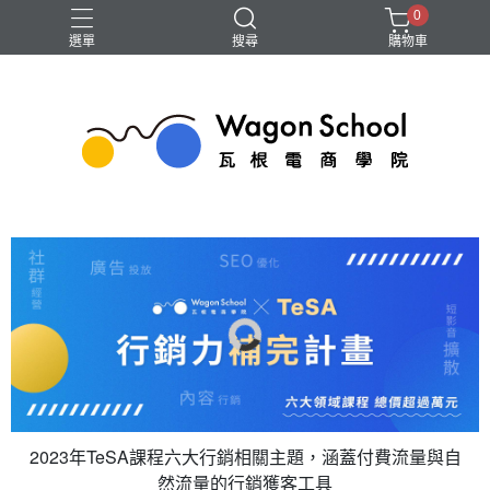
0
選單
搜尋
購物車
GA4
Google 我的商家
SEO
廣告
短影音
2023年TeSA課程
六大行銷相關主題，涵蓋付費流量與自
然流量的行銷獲客工具