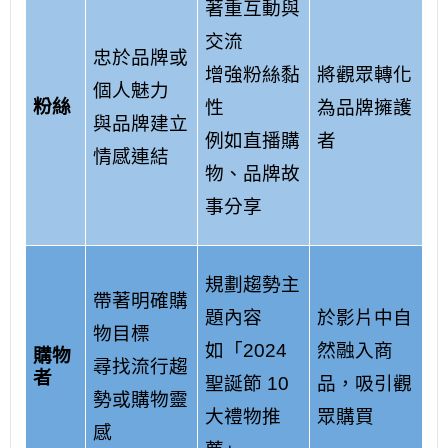
著重互動與
交流
忠於品牌或
增強粉絲黏
將觀眾轉化
個人魅力
粉絲
性
為品牌擁護
與品牌建立
例如直播購
者
情感連結
物、品牌故
事分享
規劃趨勢主
帶著明確購
題內容
於影片中自
物目標
如「2024
然融入商
購物
尋找流行趨
者
聖誕節 10
品，吸引觀
勢或購物靈
大禮物推
眾購買
感