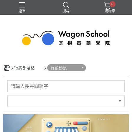
0
選單
搜尋
購物車
GA4
Google 我的商家
SEO
廣告
短影音
行銷部落格
行銷秘笈